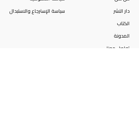
دار النشر
سياسة الإسترجاع والاستبدال
الكتاب
المدونة
تواصل معنا
تواصل معنا
50300046
10:00 ص - 12:00 م
aljazeerabookstore@gmail.com
© 2025 جميع الحقوق محفوظة لـ (
مكتبة الجزيرة
) تم التصميم
بواسطه