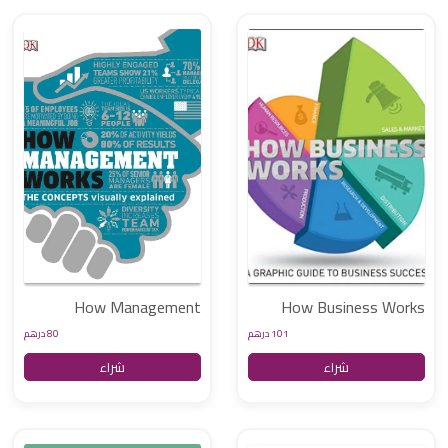
How Management
How Business Works
Works - The Concepts
- A Graphic Guide to
101 درهم
80 درهم
Visually Explained
Busniess Success
شراء
شراء