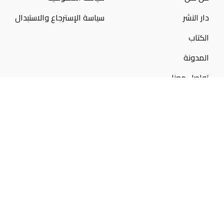
دار النشر
سياسة الإسترجاع والاستبدال
الكتاب
المدونة
تواصل معنا
تواصل معنا
50300046
10:00 ص - 12:00 م
aljazeerabookstore@gmail.com
© 2025 جميع الحقوق محفوظة لـ (
مكتبة الجزيرة
) تم التصميم
بواسطه